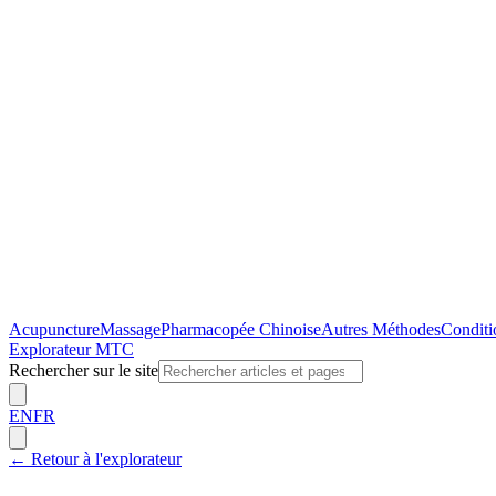
Acupuncture
Massage
Pharmacopée Chinoise
Autres Méthodes
Conditi
Explorateur MTC
Rechercher sur le site
EN
FR
←
Retour à l'explorateur