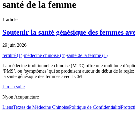
santé de la femme
1
article
Soutenir la santé génésique des femmes a
29 juin 2026
fertilité
(1)
·
médecine chinoise
(4)
·
santé de la femme
(1)
La médecine traditionnelle chinoise (MTC) offre une multitude d’option
‘PMS’, ou ‘symptômes’ qui se produisent autour du début de la regle; 
la santé génésique des femmes avec TCM
Lire la suite
Nyon Acupuncture
Liens
Textes de Médecine Chinoise
Politique de Confidentialité
Protec