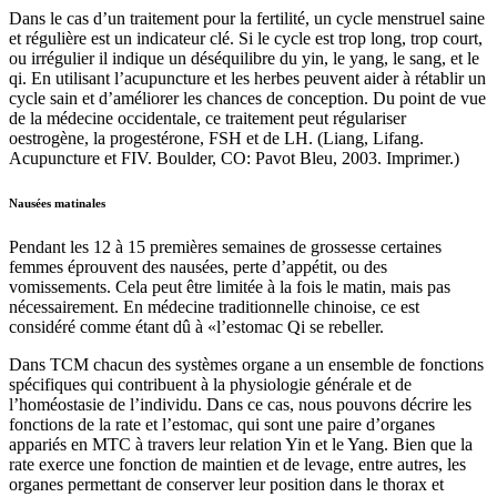
Dans le cas d’un traitement pour la fertilité, un cycle menstruel saine
et régulière est un indicateur clé. Si le cycle est trop long, trop court,
ou irrégulier il indique un déséquilibre du yin, le yang, le sang, et le
qi. En utilisant l’acupuncture et les herbes peuvent aider à rétablir un
cycle sain et d’améliorer les chances de conception. Du point de vue
de la médecine occidentale, ce traitement peut régulariser
oestrogène, la progestérone, FSH et de LH. (Liang, Lifang.
Acupuncture et FIV. Boulder, CO: Pavot Bleu, 2003. Imprimer.)
Nausées matinales
Pendant les 12 à 15 premières semaines de grossesse certaines
femmes éprouvent des nausées, perte d’appétit, ou des
vomissements. Cela peut être limitée à la fois le matin, mais pas
nécessairement. En médecine traditionnelle chinoise, ce est
considéré comme étant dû à «l’estomac Qi se rebeller.
Dans TCM chacun des systèmes organe a un ensemble de fonctions
spécifiques qui contribuent à la physiologie générale et de
l’homéostasie de l’individu. Dans ce cas, nous pouvons décrire les
fonctions de la rate et l’estomac, qui sont une paire d’organes
appariés en MTC à travers leur relation Yin et le Yang. Bien que la
rate exerce une fonction de maintien et de levage, entre autres, les
organes permettant de conserver leur position dans le thorax et