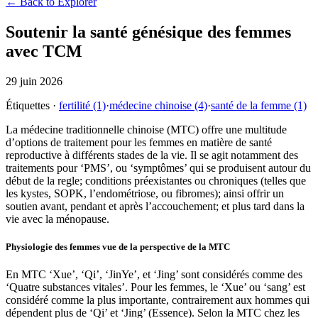
← Back to Explorer
Soutenir la santé génésique des femmes
avec TCM
29 juin 2026
Étiquettes
·
fertilité
(1)
·
médecine chinoise
(4)
·
santé de la femme
(1)
La médecine traditionnelle chinoise (MTC) offre une multitude
d’options de traitement pour les femmes en matière de santé
reproductive à différents stades de la vie. Il se agit notamment des
traitements pour ‘PMS’, ou ‘symptômes’ qui se produisent autour du
début de la regle; conditions préexistantes ou chroniques (telles que
les kystes, SOPK, l’endométriose, ou fibromes); ainsi offrir un
soutien avant, pendant et après l’accouchement; et plus tard dans la
vie avec la ménopause.
Physiologie des femmes vue de la perspective de la MTC
En MTC ‘Xue’, ‘Qi’, ‘JinYe’, et ‘Jing’ sont considérés comme des
‘Quatre substances vitales’. Pour les femmes, le ‘Xue’ ou ‘sang’ est
considéré comme la plus importante, contrairement aux hommes qui
dépendent plus de ‘Qi’ et ‘Jing’ (Essence). Selon la MTC chez les