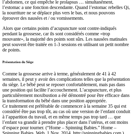
l’abdomen, ce qui empêche le prolapsus … simultanément,
l’estomac a une fonction descendante. Quand l’estomac rebelles Qi,
la nourriture ne se déplace plus vers le bas, et nous pouvons
éprouver des nausées et / ou vomissements.
Alors que certains points d’acupuncture sont contre-indiqués
pendant la grossesse, car ils sont considérés comme «trop
mouvante», la majorité des points sont sûrs. Les nausées matinales
peut souvent être traitée en 1-3 sessions en utilisant un petit nombre
de points.
Présentation du Siège
Comme la grossesse arrive à terme, généralement de 41 à 42
semaines, il peut y avoir des complications telles que la présentation
du siège. Le bébé peut se reposer confortablement, mais pas dans
une position qui facilite l’accouchement. L’acupuncture, et plus
particulièrement moxibustion a été démontré pour être efficace dans
la transformation du bébé dans une position appropriée.
Ce traitement est préférable de commencer à la semaine 35 qui est
considéré être pas trop tôt, au cas où une version de l’enfant conduit
à l’apparition du travail, et en même temps pas trop tard … que
l’enfant va grandir à prendre plus placer dans l’utérus, et ont moins
d’espace pour tourner. (“Home – Spinning Babies.” Home –
Spinning Babies. Web. 1 Nov. 2014. http://spinningbabies.com.)