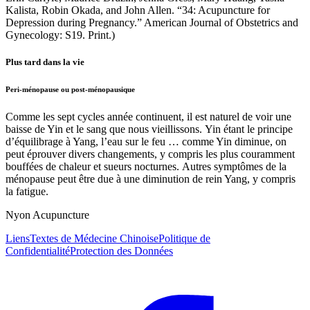
Kalista, Robin Okada, and John Allen. “34: Acupuncture for
Depression during Pregnancy.” American Journal of Obstetrics and
Gynecology: S19. Print.)
Plus tard dans la vie
Peri-ménopause ou post-ménopausique
Comme les sept cycles année continuent, il est naturel de voir une
baisse de Yin et le sang que nous vieillissons. Yin étant le principe
d’équilibrage à Yang, l’eau sur le feu … comme Yin diminue, on
peut éprouver divers changements, y compris les plus couramment
bouffées de chaleur et sueurs nocturnes. Autres symptômes de la
ménopause peut être due à une diminution de rein Yang, y compris
la fatigue.
Nyon Acupuncture
Liens
Textes de Médecine Chinoise
Politique de
Confidentialité
Protection des Données