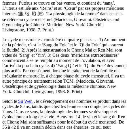
femmes, l’utérus se trouve en bas ventre, et contient du ‘sang’.
L’uterus est liée aux ‘Reins’ et au ‘Cœur’ par ses propres méridiens
internes (胞 络, 胞 脈). ‘La physiologie de la femme’ dans ce sens
se réfère au cycle menstruel.(Maciocia, Giovanni. Obstetrics and
Gynecology in Chinese Medicine. New York: Churchill
Livingstone, 1998. 7. Print.)
Le cycle menstruel est considéré en quatre phases … 1) Au moment
de la période, c’est le ‘Sang du Foie’ et le ‘Qi du Foie’ qui assurent
la fluidité. 2) Après la menstruation le Chong Mai et Ren Mai sont
vides de ‘Sang’ et ‘Yin’. 3) Ces deux ‘meridians extraordinaires’
commencent à se re-remplir au moment de l’ovulation, et avec
l’arrivé du prochain cycle. 4) ‘Yang Qi’ et le ‘Qi du Foie’ deviennent
plus actifs. Par conséquent, lorsque le traitement de la fertilité ou
irrégularité menstruelle, à chaque phase du cycle menstruel, il ya un
autre principe de traitement selon TCM. (Maciocia, Giovanni.
Obstétrique et de gynécologie dans la médecine chinoise. New
York: Churchill Livingstone, 1998. 8. Print)
Selon le
Su Wen
, le développement des hommes se produit dans les
cycles de 8 ans, tandis que chez les femmes on compte les cycles de
7 ans. Dans ce sens, la physiologie des femmes se développe et
évolue tout au long de sa vie. A environ 14, le yin et le sang du Ren
et Chong Mai sont suffisantes pour le début du cycle menstruel. De
35 à 42 il ya un certain déclin dans ces énergies, ce qui peut