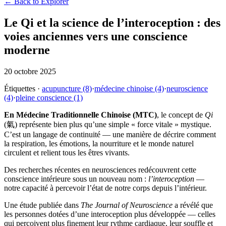
← Back to Explorer
Le Qi et la science de l’interoception : des
voies anciennes vers une conscience
moderne
20 octobre 2025
Étiquettes
·
acupuncture
(8)
·
médecine chinoise
(4)
·
neuroscience
(4)
·
pleine conscience
(1)
En Médecine Traditionnelle Chinoise (MTC)
, le concept de
Qi
(氣) représente bien plus qu’une simple « force vitale » mystique.
C’est un langage de continuité — une manière de décrire comment
la respiration, les émotions, la nourriture et le monde naturel
circulent et relient tous les êtres vivants.
Des recherches récentes en neurosciences redécouvrent cette
conscience intérieure sous un nouveau nom :
l’interoception
—
notre capacité à percevoir l’état de notre corps depuis l’intérieur.
Une étude publiée dans
The Journal of Neuroscience
a révélé que
les personnes dotées d’une interoception plus développée — celles
qui perçoivent plus finement leur rythme cardiaque, leur souffle et