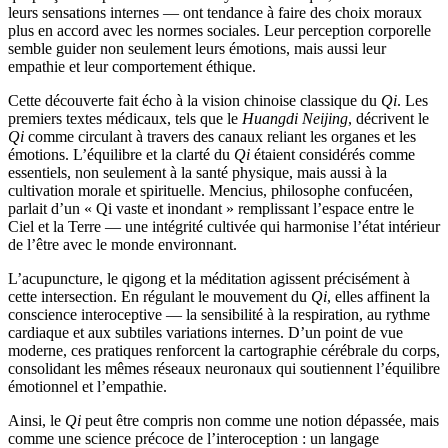
leurs sensations internes — ont tendance à faire des choix moraux
plus en accord avec les normes sociales. Leur perception corporelle
semble guider non seulement leurs émotions, mais aussi leur
empathie et leur comportement éthique.
Cette découverte fait écho à la vision chinoise classique du
Qi
. Les
premiers textes médicaux, tels que le
Huangdi Neijing
, décrivent le
Qi
comme circulant à travers des canaux reliant les organes et les
émotions. L’équilibre et la clarté du
Qi
étaient considérés comme
essentiels, non seulement à la santé physique, mais aussi à la
cultivation morale et spirituelle. Mencius, philosophe confucéen,
parlait d’un « Qi vaste et inondant » remplissant l’espace entre le
Ciel et la Terre — une intégrité cultivée qui harmonise l’état intérieur
de l’être avec le monde environnant.
L’acupuncture, le qigong et la méditation agissent précisément à
cette intersection. En régulant le mouvement du
Qi
, elles affinent la
conscience interoceptive — la sensibilité à la respiration, au rythme
cardiaque et aux subtiles variations internes. D’un point de vue
moderne, ces pratiques renforcent la cartographie cérébrale du corps,
consolidant les mêmes réseaux neuronaux qui soutiennent l’équilibre
émotionnel et l’empathie.
Ainsi, le
Qi
peut être compris non comme une notion dépassée, mais
comme une science précoce de l’interoception : un langage